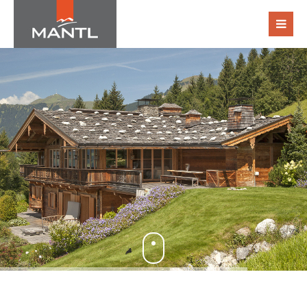
Login
Benutzername
Passwort
Register
|
Lost your password?
Support
Lorem ipsum dolor sit amet: