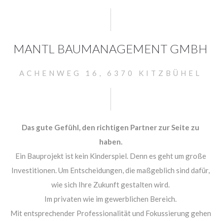
24h
/ 365days
MANTL BAUMANAGEMENT GMBH
We offer support for our customers
ACHENWEG 16, 6370 KITZBÜHEL
Mon - Fri 8:00am - 5:00pm
(GMT +1)
Get in touch
Cybersteel Inc.
Das gute Gefühl, den richtigen Partner zur Seite zu
376-293 City Road, Suite 600
haben.
San Francisco, CA 94102
Ein Bauprojekt ist kein Kinderspiel. Denn es geht um große
Investitionen. Um Entscheidungen, die maßgeblich sind dafür,
Have any questions?
wie sich Ihre Zukunft gestalten wird.
+44 1234 567 890
Im privaten wie im gewerblichen Bereich.
Drop us a line
Mit entsprechender Professionalität und Fokussierung gehen
info@yourdomain.com