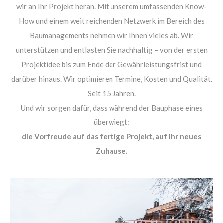
wir an Ihr Projekt heran. Mit unserem umfassenden Know-
How und einem weit reichenden Netzwerk im Bereich des
About us
Baumanagements nehmen wir Ihnen vieles ab. Wir
Lorem ipsum dolor sit amet, consectetuer adipiscing
unterstützen und entlasten Sie nachhaltig – von der ersten
elit.
Projektidee bis zum Ende der Gewährleistungsfrist und
darüber hinaus. Wir optimieren Termine, Kosten und Qualität.
Aenean commodo ligula eget dolor. Aenean massa. Cum
Seit 15 Jahren.
sociis natoque penatibus et magnis dis parturient
Und wir sorgen dafür, dass während der Bauphase eines
montes, nascetur ridiculus mus. Donec quam felis,
überwiegt:
ultricies nec.
die Vorfreude auf das fertige Projekt, auf Ihr neues
Zuhause.